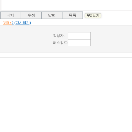
(다시읽기)
덧글 :
0