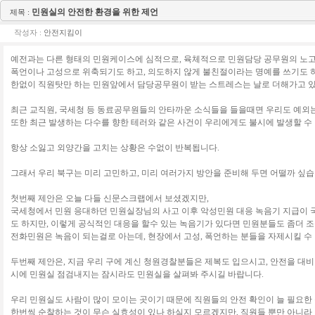
민원실의 안전한 환경을 위한 제언
제목 :
작성자 :
안전지킴이
예전과는 다른 형태의 민원케이스에 심적으로, 육체적으로 민원담당 공무원의 노고
폭언이나 고성으로 위축되기도 하고, 의도하지 않게 불친절이라는 명예를 쓰기도 
한없이 직원탓만 하는 민원앞에서 담당공무원이 받는 스트레스는 날로 더해가고 
최근 교직원, 국세청 등 동료공무원들의 안타까운 소식들을 들을때면 우리도 예외는
또한 최근 발생하는 다수를 향한 테러와 같은 사건이 우리에게도 불시에 발생할 수
항상 소잃고 외양간을 고치는 상황은 수없이 반복됩니다.
그래서 우리 북구는 미리 고민하고, 미리 여러가지 방안을 준비해 두면 어떨까 싶습
첫번째 제안은 오늘 다들 신문스크랩에서 보셨겠지만,
국세청에서 민원 응대하던 민원실장님의 사고 이후 악성민원 대응 녹음기 지급이 
도 하지만, 이렇게 공식적인 대응을 할수 있는 녹음기가 있다면 민원분들도 좀더 조
전화민원은 녹음이 되는걸로 아는데, 현장에서 고성, 폭언하는 분들을 자제시킬 수
두번째 제안은, 지금 우리 구에 계신 청원경찰분들은 제복도 입으시고, 안전을 대비
시에 민원실 점검내지는 잠시라도 민원실을 살펴봐 주시길 바랍니다.
우리 민원실도 사람이 많이 모이는 곳이기 때문에 직원들의 안전 확인이 늘 필요한
한번씩 순찰하는 것이 무슨 실효성이 있나 하실지 모르겠지만, 직원들 뿐만 아니