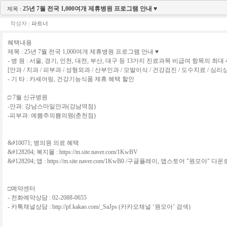
25년 7월 전국 1,000여개 제휴병원 프로그램 안내 ♥
제목 :
작성자 :
파트너
혜택내용
제목 : 25년 7월 전국 1,000여개 제휴병원 프로그램 안내 ♥
- 병 원 : 서울, 경기, 인천, 대전, 부산, 대구 등 13가지 진료과목 비급여 항목의 최대
[안과 / 치과 / 피부과 / 성형외과 / 산부인과 / 모발이식 / 건강검진 / 도수치료 / 심리상
- 기 타 : 카셰어링, 건강기능식품 제휴 혜택 할인
□ 7월 신규병원
-안과: 강남스마일안과(강남역점)
-피부과: 예쁨주의쁨의원(춘천점)
&#10071; 병의원 의료 혜택
&#128204; 복지몰 : https://m.site.naver.com/1KwBV
&#128204; 앱 : https://m.site.naver.com/1KwB0 /구글플레이, 앱스토어 "원모아" 다
□예약센터
- 전화예약상담 : 02-2088-0655
- 카톡채널상담 : http://pf.kakao.com/_SaJps (카카오채널 ‘원모아’ 검색)