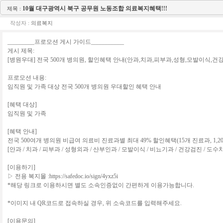
10월 대구광역시 북구 공무원 노동조합 의료복지혜택!!!
제목 :
작성자 :
의료복지
_________프로모션 게시 가이드___________
게시 제목:
[병원우대] 전국 500개 병의원, 할인혜택 안내(안과,치과,피부과,성형,모발이식,건
프로모션 내용:
임직원 및 가족 대상 전국 500개 병의원 우대할인 혜택 안내
[혜택 대상]
임직원 및 가족
[혜택 안내]
전국 500여개 병의원 비급여 의료비 진료과별 최대 49% 할인혜택(15개 진료과, 1,2
[안과 / 치과 / 피부과 / 성형외과 / 산부인과 / 모발이식 / 비뇨기과 / 건강검진 / 도
[이용하기]
▷ 전용 복지몰 :https://safedoc.io/sign/4yxz5i
*해당 링크로 이용하시면 별도 소속인증없이 간편하게 이용가능합니다.
*이미지 내 QR코드로 접속하실 경우, 위 소속코드를 입력해주세요.
[이용문의]