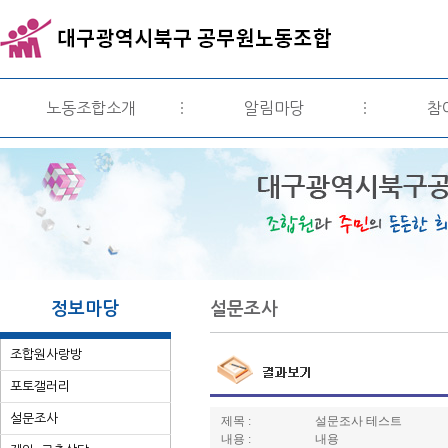
노동조합소개
알림마당
참
정보마당
설문조사
조합원사랑방
포토갤러리
설문조사
제목 :
설문조사 테스트
내용 :
내용